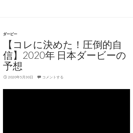
ダービー
【コレに決めた！圧倒的自
信】2020年 日本ダービーの
予想
2020年5月30日
コメントする