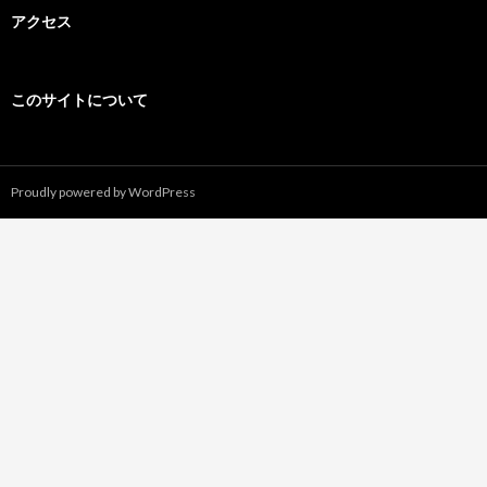
アクセス
このサイトについて
Proudly powered by WordPress