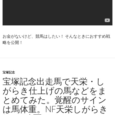
お金がないけど、競馬はしたい！ そんなときにおすすめ戦
略を公開！
宝塚記念
宝塚記念出走馬で天栄・し
がらき仕上げの馬などをま
とめてみた。覚醒のサイン
は馬体重。NF天栄しがらき