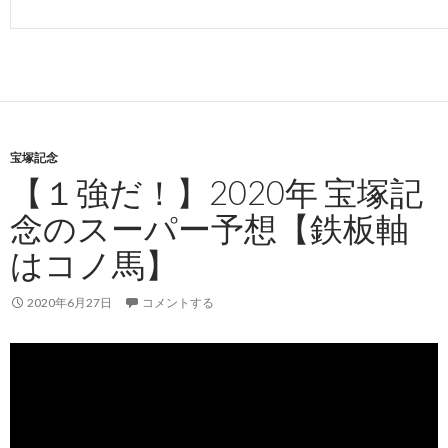
宝塚記念
【１強だ！】2020年 宝塚記
念のスーパー予想【鉄板軸
はコノ馬】
2020年6月27日
コメントする