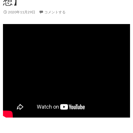
想】
2020年11月29日
コメントする