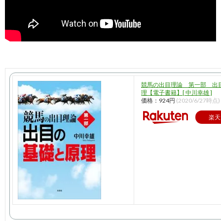
競馬の出目理論 第一部 出
理【電子書籍】[ 中川幸雄 ]
価格：924円
(2020/6/27時点)
楽天