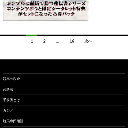
投
1
2
…
16
次へ →
稿
ナ
ビ
ゲ
競馬の税金
ー
必勝法
シ
手前脚とは
ョ
カジノ
ン
競馬専門用語