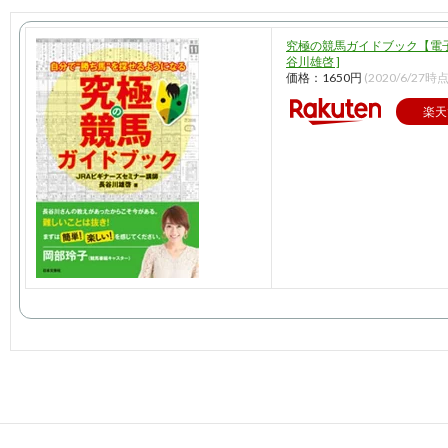
究極の競馬ガイドブック【電子
谷川雄啓 ]
価格：1650円
(2020/6/27時点
楽天