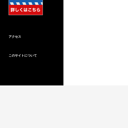
アクセス
このサイトについて