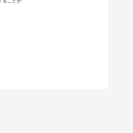
することが