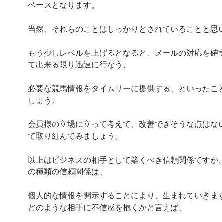
ベースとなります。
当然、それらのことはしっかりとされていることと思
もう少しレベルを上げるとなると、メールの対応を確
て出来る限り迅速に行なう、
必要な競馬情報をタイムリーに提供する、といったこ
しょう。
会員様の立場に立って考えて、改善できそうな点はな
て取り組んでみましょう。
以上はビジネスの相手として築くべき信頼関係ですが
の種類の信頼関係は、
個人的な情報を開示することにより、生まれていきま
どのような相手に不信感を抱くかと言えば、