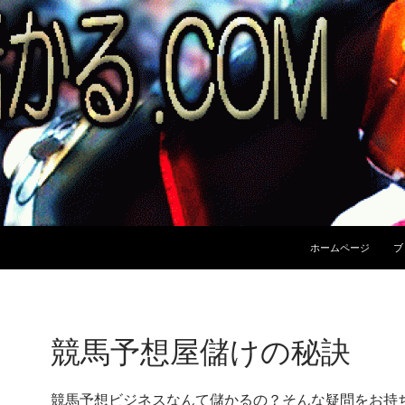
コンテンツへスキッ
ホームページ
ブ
競馬予想屋儲けの秘訣
競馬予想ビジネスなんて儲かるの？そんな疑問をお持