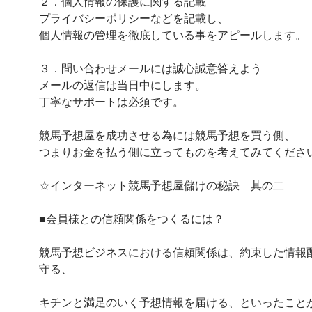
２．個人情報の保護に関する記載
プライバシーポリシーなどを記載し、
個人情報の管理を徹底している事をアピールします。
３．問い合わせメールには誠心誠意答えよう
メールの返信は当日中にします。
丁寧なサポートは必須です。
競馬予想屋を成功させる為には競馬予想を買う側、
つまりお金を払う側に立ってものを考えてみてくださ
☆インターネット競馬予想屋儲けの秘訣 其の二
■会員様との信頼関係をつくるには？
競馬予想ビジネスにおける信頼関係は、約束した情報
守る、
キチンと満足のいく予想情報を届ける、といったこと