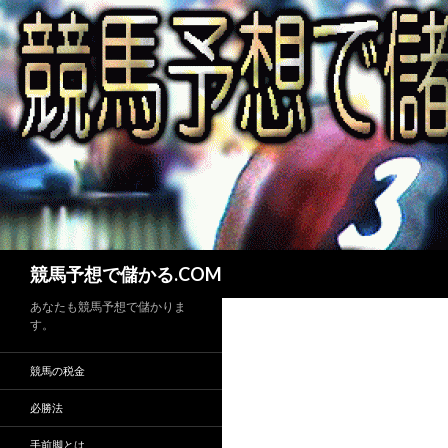
検
競馬予想で儲かる.COM
索
あなたも競馬予想で儲かりま
す。
競馬の税金
必勝法
手前脚とは