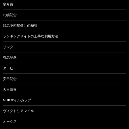
皐月賞
札幌記念
競馬予想屋儲けの秘訣
ランキングサイトの上手な利用方法
リンク
有馬記念
ダービー
安田記念
天皇賞春
NHKマイルカップ
ヴィクトリアマイル
オークス