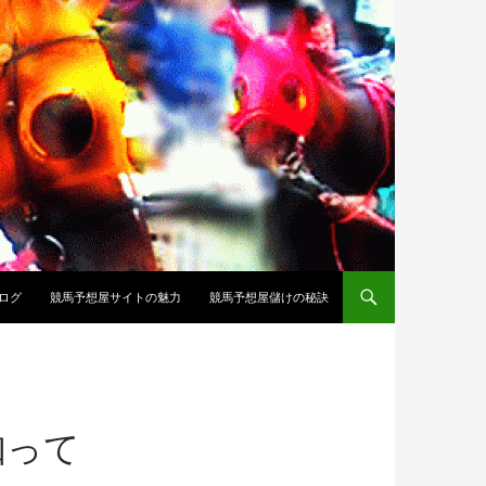
プ
ログ
競馬予想屋サイトの魅力
競馬予想屋儲けの秘訣
知って