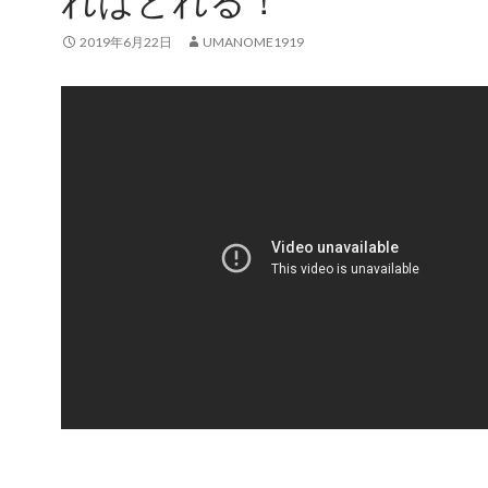
ればとれる！
2019年6月22日
UMANOME1919