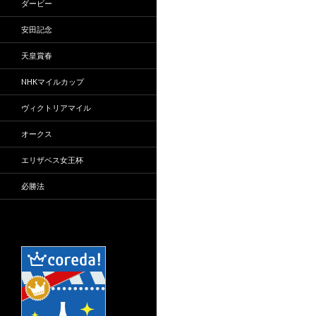
ダービー
安田記念
天皇賞春
NHKマイルカップ
ヴィクトリアマイル
オークス
エリザベス女王杯
必勝法