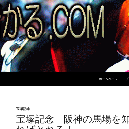
コンテンツへスキッ
ホームページ
ブ
宝塚記念
宝塚記念 阪神の馬場を