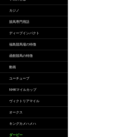
カジノ
競馬専門用語
ディープインパクト
福島競馬場の特徴
函館競馬の特徴
動画
ユーチューブ
NHKマイルカップ
ヴィクトリアマイル
オークス
キングカメハメハ
ダービー