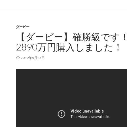
ダービー
【ダービー】確勝級です
2890万円購入しました！
2019年5月25日