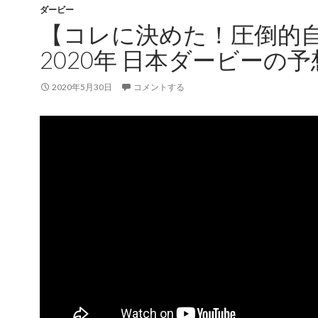
ダービー
【コレに決めた！圧倒的
2020年 日本ダービーの予
2020年5月30日
コメントする