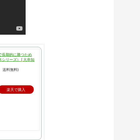
で長期的に勝つため
シリーズ） [ 大串知
、送料無料)
楽天で購入