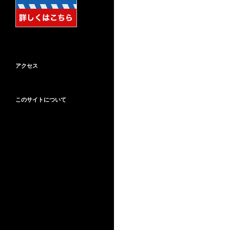
アクセス
このサイトについて