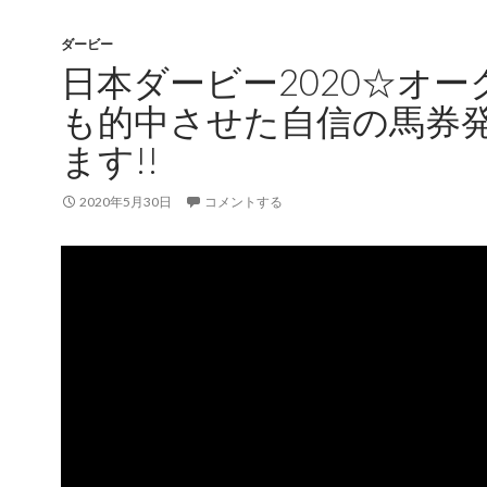
ダービー
日本ダービー2020☆オー
も的中させた自信の馬券
ます!!
2020年5月30日
コメントする