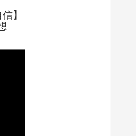
自信】
想