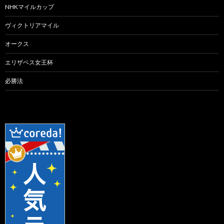
NHKマイルカップ
ヴィクトリアマイル
オークス
エリザベス女王杯
必勝法