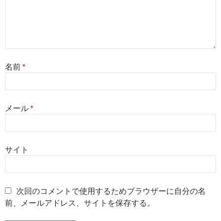
名前
*
メール
*
サイト
次回のコメントで使用するためブラウザーに自分の名
前、メールアドレス、サイトを保存する。