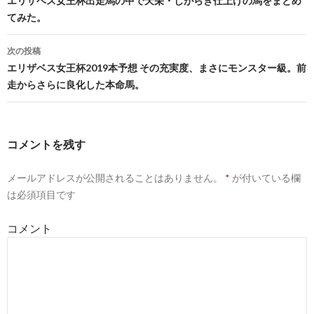
稿
エリザベス女王杯出走馬の中で天栄・しがらき仕上げの馬をまとめ
てみた。
ナ
ビ
次の投稿
エリザベス女王杯2019本予想 その充実度、まさにモンスター級。前
ゲ
走からさらに良化した本命馬。
ー
シ
コメントを残す
ョ
ン
メールアドレスが公開されることはありません。
*
が付いている欄
は必須項目です
コメント