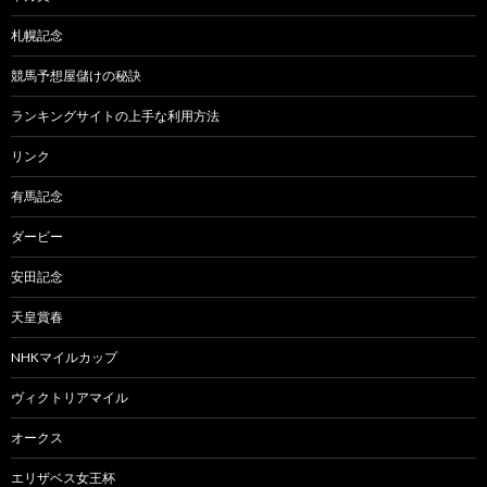
札幌記念
競馬予想屋儲けの秘訣
ランキングサイトの上手な利用方法
リンク
有馬記念
ダービー
安田記念
天皇賞春
NHKマイルカップ
ヴィクトリアマイル
オークス
エリザベス女王杯