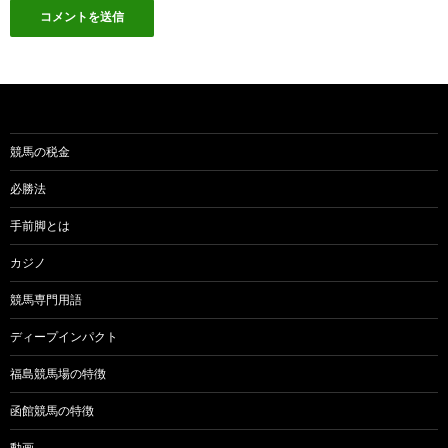
競馬の税金
必勝法
手前脚とは
カジノ
競馬専門用語
ディープインパクト
福島競馬場の特徴
函館競馬の特徴
動画