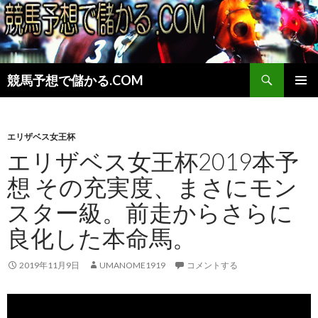
検
競馬予想で儲かる.COM
索
コ
メインメ
ン
ニュー
テ
ン
エリザベス女王杯
ツ
エリザベス女王杯2019本予
へ
想 その充実度、まさにモン
ス
キ
スター級。前走からさらに
ッ
プ
良化した本命馬。
2019年11月9日
UMANOME1919
コメントする