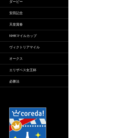
ダービー
安田記念
天皇賞春
NHKマイルカップ
ヴィクトリアマイル
オークス
エリザベス女王杯
必勝法