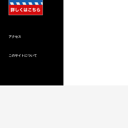
アクセス
このサイトについて