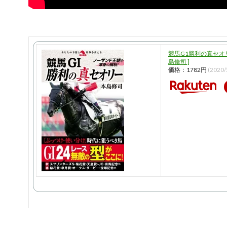
競馬G1勝利の真セオ
島修司 ]
価格：1782円
(2020