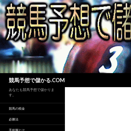
検
競馬予想で儲かる.COM
索
あなたも競馬予想で儲かりま
す。
競馬の税金
必勝法
手前脚とは