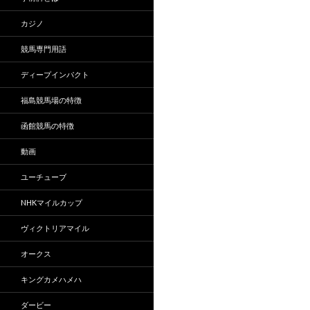
カジノ
競馬専門用語
ディープインパクト
福島競馬場の特徴
函館競馬の特徴
動画
ユーチューブ
NHKマイルカップ
ヴィクトリアマイル
オークス
キングカメハメハ
ダービー