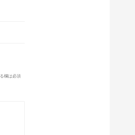
る欄は必須