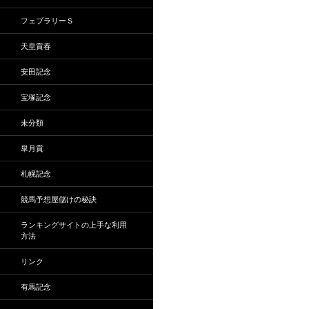
フェブラリーＳ
天皇賞春
安田記念
宝塚記念
未分類
皐月賞
札幌記念
競馬予想屋儲けの秘訣
ランキングサイトの上手な利用
方法
リンク
有馬記念