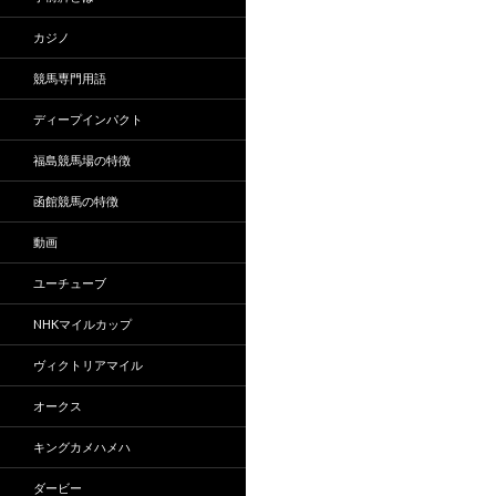
カジノ
競馬専門用語
ディープインパクト
福島競馬場の特徴
函館競馬の特徴
動画
ユーチューブ
NHKマイルカップ
ヴィクトリアマイル
オークス
キングカメハメハ
ダービー