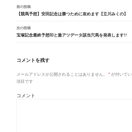
投
前の投稿
稿
【競馬予想】安田記念は勝つために攻めます【立川みくの】
ナ
次の投稿
ビ
宝塚記念最終予想印と激アツデータ該当穴馬を発表します!!
ゲ
ー
コメントを残す
シ
メールアドレスが公開されることはありません。
*
が付いてい
ョ
項目です
ン
コメント