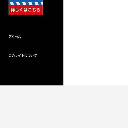
アクセス
このサイトについて