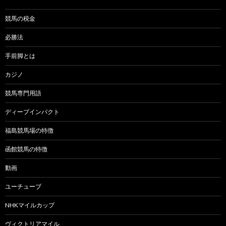
競馬の税金
必勝法
手前脚とは
カジノ
競馬専門用語
ディープインパクト
福島競馬場の特徴
函館競馬の特徴
動画
ユーチューブ
NHKマイルカップ
ヴィクトリアマイル