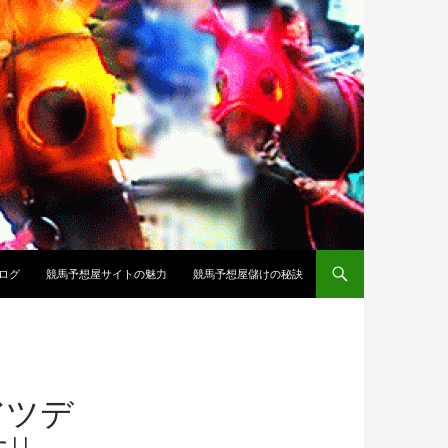
プ
ログ
競馬予想屋サイトの魅力
競馬予想屋儲けの秘訣
アツデ