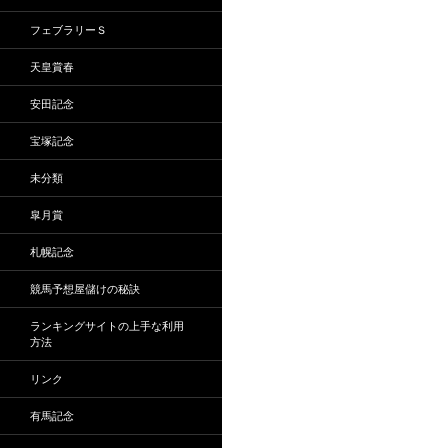
フェブラリーＳ
天皇賞春
安田記念
宝塚記念
未分類
皐月賞
札幌記念
競馬予想屋儲けの秘訣
ランキングサイトの上手な利用
方法
リンク
有馬記念