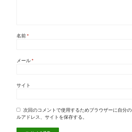
名前
*
メール
*
サイト
次回のコメントで使用するためブラウザーに自分の
ルアドレス、サイトを保存する。